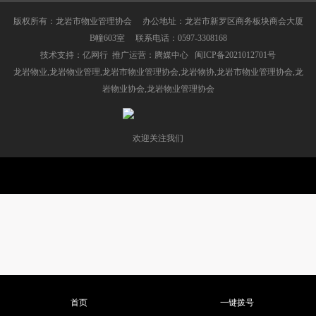
版权所有：龙岩市物业管理协会 办公地址：龙岩市新罗区商务板块商会大厦
B幢603室 联系电话：0597-3308168
技术支持：
亿网行
推广运营：
腾媒中心
闽ICP备2021012701号
龙岩物业,龙岩物业管理,龙岩市物业管理协会,
龙岩物协
,
龙岩市物业管理协会
,龙
岩物业协会,
龙岩物业管理协会
欢迎关注我们
首页
一键拨号