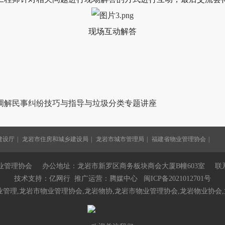
现场互动解答
调解民事纠纷技巧与指导与垃圾分类专题讲座
建设厅
龙岩市住房和城乡建设局
龙岩市城市管理局
福建省物业管理协会
管理协会 办公地址：龙岩市新罗区商务板块商会大厦B幢603室 联系电话：0
技术支持：
亿网行
推广运营：
腾媒中心
闽ICP备2021012701号
业管理,龙岩市物业管理协会,
龙岩物协
,
龙岩市物业管理协会
,龙岩物业协会,