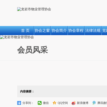
首 页
协会之窗
协会简介
协会章程
法律法规
党
会员风采
内容摘要：
分享到：
微信
QQ空间
新浪微博
腾讯微