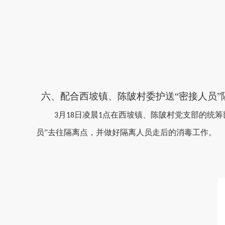
六、配合西坡镇、陈陂村委护送
“密接人员”
月
日凌晨
点在
西坡镇、
陈陂村党支部的统筹
3
18
1
员
”
去往隔离点
，
并做
好隔离人员走后的
消毒工作
。