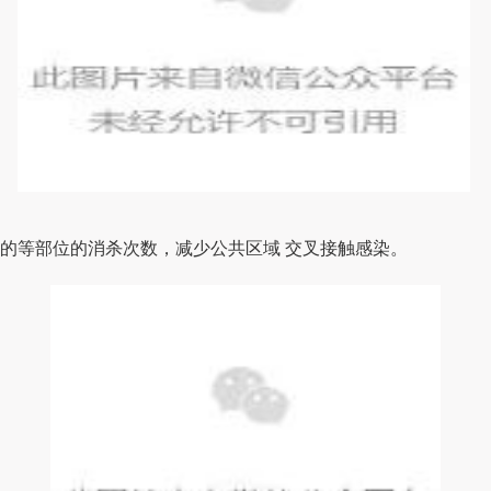
的等部位的消杀次数，减
少公共
区域
交叉接触
感染
。