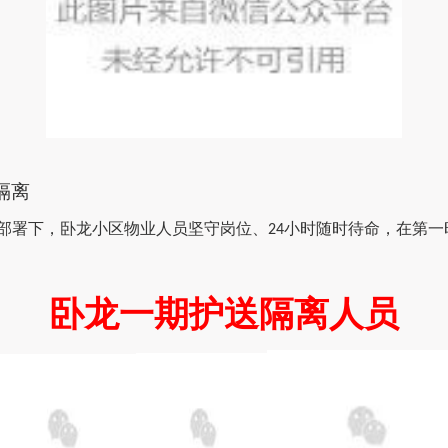
隔离
部署下，卧龙小区物业人员
坚守岗位、
小时
随时
待命，在第一
24
卧龙一期护送隔离人员