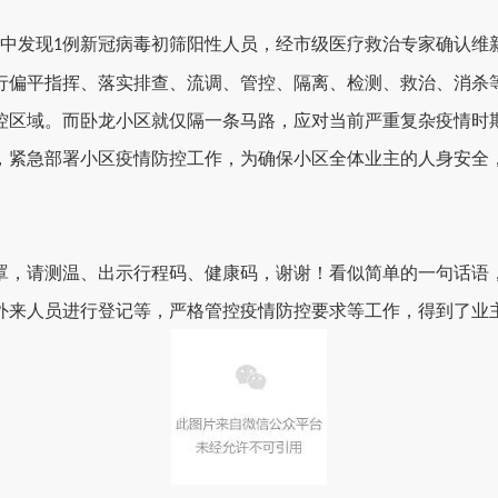
中发现
例新冠
病毒初筛阳性人员，经市级医疗救治专家确认维
1
行偏平指挥、落实排查、流调、管控、隔离、检测、救治、消杀
控区
域
。而卧龙小区就仅隔一条马路，应对当前严重复杂疫情
时
，
紧急部署
小区疫情防控工作，为确保小区全体业主的人身安全
罩，请测温、出示行程
码、健康码，谢谢！看似简单的一句话语
外来人员
进行
登记等
，严格管控
疫
情防控
要求
等工作，得到了业