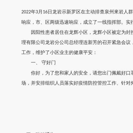
年
月
日
龙岩示
新罗区在主动排查泉州來岩人群
2022
3
16
响应，市、区两级迅速响应，成立了一线指挥部。实
因阳性患者居
住在龙辉小区
，
龙辉小区
被定为
封
理有限公司
龙岩分公司
总经理连新芳的
召开紧急会议
工作
，维护
了
小区业主的健康平安：
守好门
一、
你好，为了您和家人的安全，请您出门佩戴好口
场，
并安排组织人员落实
好疫情防控管控工作
、
针对