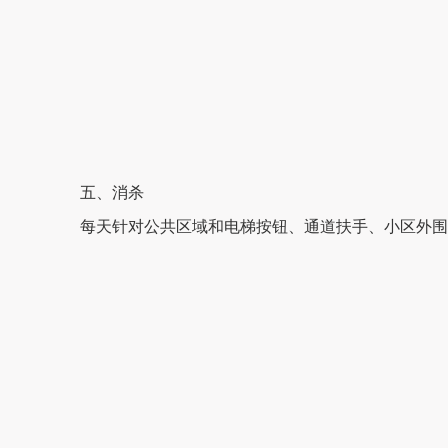
五、
消杀
每天针
对公共区域和电梯按钮、通道扶手
、小区外围